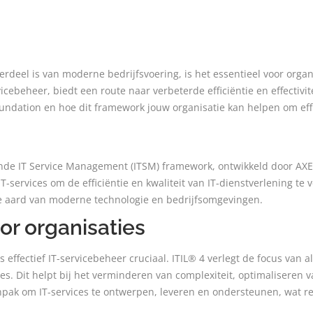
erdeel is van moderne bedrijfsvoering, is het essentieel voor orga
ebeheer, biedt een route naar verbeterde efficiëntie en effectivitei
undation en hoe dit framework jouw organisatie kan helpen om effi
ende IT Service Management (ITSM) framework, ontwikkeld door AXEL
services om de efficiëntie en kwaliteit van IT-dienstverlening te 
he aard van moderne technologie en bedrijfsomgevingen.
or organisaties
effectief IT-servicebeheer cruciaal. ITIL® 4 verlegt de focus van a
s. Dit helpt bij het verminderen van complexiteit, optimaliseren v
pak om IT-services te ontwerpen, leveren en ondersteunen, wat res