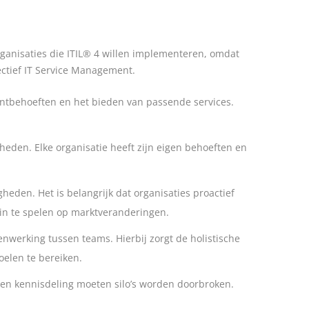
rganisaties die ITIL® 4 willen implementeren, omdat
ectief IT Service Management.
antbehoeften en het bieden van passende services.
eden. Elke organisatie heeft zijn eigen behoeften en
den. Het is belangrijk dat organisaties proactief
 in te spelen op marktveranderingen.
nwerking tussen teams. Hierbij zorgt de holistische
oelen te bereiken.
en kennisdeling moeten silo’s worden doorbroken.