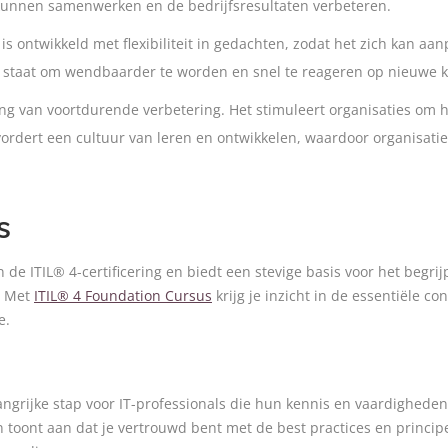
r kunnen samenwerken en de bedrijfsresultaten verbeteren.
 is ontwikkeld met flexibiliteit in gedachten, zodat het zich kan 
 in staat om wendbaarder te worden en snel te reageren op nieuwe 
ng van voortdurende verbetering. Het stimuleert organisaties om 
evordert een cultuur van leren en ontwikkelen, waardoor organisa
s
de ITIL® 4-certificering en biedt een stevige basis voor het begri
y. Met
ITIL® 4 Foundation Cursus
krijg je inzicht in de essentiële c
e.
elangrijke stap voor IT-professionals die hun kennis en vaardighede
 toont aan dat je vertrouwd bent met de best practices en principes