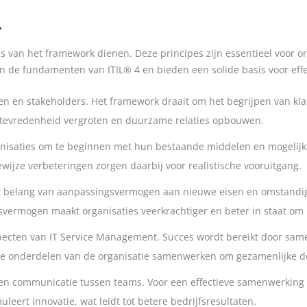
4
is van het framework dienen. Deze principes zijn essentieel voor o
n de fundamenten van ITIL® 4 en bieden een solide basis voor eff
ten en stakeholders. Het framework draait om het begrijpen van kl
ttevredenheid vergroten en duurzame relaties opbouwen.
anisaties om te beginnen met hun bestaande middelen en mogelijkh
ewijze verbeteringen zorgen daarbij voor realistische vooruitgang.
t belang van aanpassingsvermogen aan nieuwe eisen en omstandighe
svermogen maakt organisaties veerkrachtiger en beter in staat om
aspecten van IT Service Management. Succes wordt bereikt door same
alle onderdelen van de organisatie samenwerken om gezamenlijke d
en communicatie tussen teams. Voor een effectieve samenwerking 
ert innovatie, wat leidt tot betere bedrijfsresultaten.