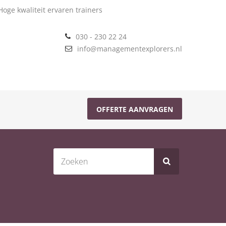
oge kwaliteit ervaren trainers
030 - 230 22 24
info@managementexplorers.nl
OFFERTE AANVRAGEN