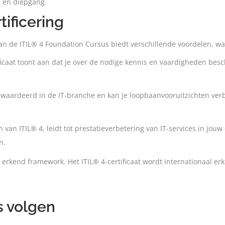
s en diepgang.
tificering
van de ITIL® 4 Foundation Cursus biedt verschillende voordelen, w
ficaat toont aan dat je over de nodige kennis en vaardigheden besch
r gewaardeerd in de IT-branche en kan je loopbaanvooruitzichten v
van ITIL® 4, leidt tot prestatieverbetering van IT-services in jouw 
n.
d erkend framework. Het ITIL® 4-certificaat wordt internationaal e
s volgen