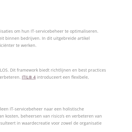
nisaties om hun IT-servicebeheer te optimaliseren.
t binnen bedrijven. In dit uitgebreide artikel
ciënter te werken.
OS. Dit framework biedt richtlijnen en best practices
verbeteren.
ITIL® 4
introduceert een flexibele,
lleen IT-servicebeheer naar een holistische
an kosten, beheersen van risico’s en verbeteren van
ulteert in waardecreatie voor zowel de organisatie