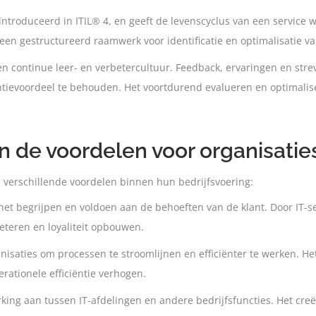
troduceerd in ITIL® 4, en geeft de levenscyclus van een service we
en gestructureerd raamwerk voor identificatie en optimalisatie va
en continue leer- en verbetercultuur. Feedback, ervaringen en strev
ntievoordeel te behouden. Het voortdurend evalueren en optimaliser
jn de voordelen voor organisatie
n verschillende voordelen binnen hun bedrijfsvoering:
 het begrijpen en voldoen aan de behoeften van de klant. Door IT-
eteren en loyaliteit opbouwen.
anisaties om processen te stroomlijnen en efficiënter te werken. He
ationele efficiëntie verhogen.
ing aan tussen IT-afdelingen en andere bedrijfsfuncties. Het cre