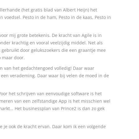
llerhande (het gratis blad van Albert Heijn) het
n voedsel. Pesto in de ham, Pesto in de kaas, Pesto in
or mij grote betekenis. De kracht van Agile is in
der krachtig en vooral veelzijdig middel. Net als
t gebruikt door gelukszoekers die een graantje mee
o maar door.
len van het gedachtengoed volledig! Daar waar
 een verademing. Daar waar bij velen de moed in de
. Voor het schrijven van eenvoudige software is het
mmeren van een zelfstandige App is het misschien wel
 markt… Het businessplan van Prince2 is dan zo gek
zie je ook de kracht ervan. Daar kom ik een volgende