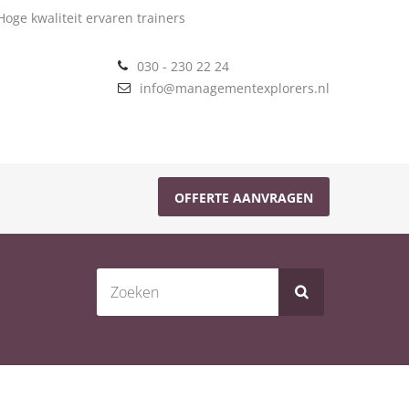
oge kwaliteit ervaren trainers
030 - 230 22 24
info@managementexplorers.nl
OFFERTE AANVRAGEN