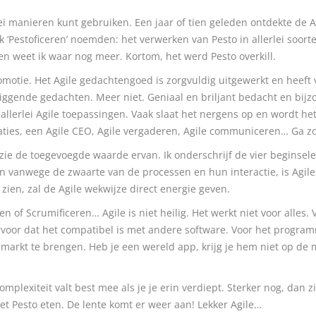
rlei manieren kunt gebruiken. Een jaar of tien geleden ontdekte de A
 ‘Pestoficeren’ noemden: het verwerken van Pesto in allerlei soorte
i en weet ik waar nog meer. Kortom, het werd Pesto overkill.
otie. Het Agile gedachtengoed is zorgvuldig uitgewerkt en heeft vo
ggende gedachten. Meer niet. Geniaal en briljant bedacht en bijzon
lerlei Agile toepassingen. Vaak slaat het nergens op en wordt he
aties, een Agile CEO, Agile vergaderen, Agile communiceren… Ga z
k zie de toegevoegde waarde ervan. Ik onderschrijf de vier beginse
 vanwege de zwaarte van de processen en hun interactie, is Agile
zien, zal de Agile wekwijze direct energie geven.
en of Scrumificeren… Agile is niet heilig. Het werkt niet voor alles
ervoor dat het compatibel is met andere software. Voor het progra
 markt te brengen. Heb je een wereld app, krijg je hem niet op de
mplexiteit valt best mee als je je erin verdiept. Sterker nog, dan 
et Pesto eten. De lente komt er weer aan! Lekker Agile…